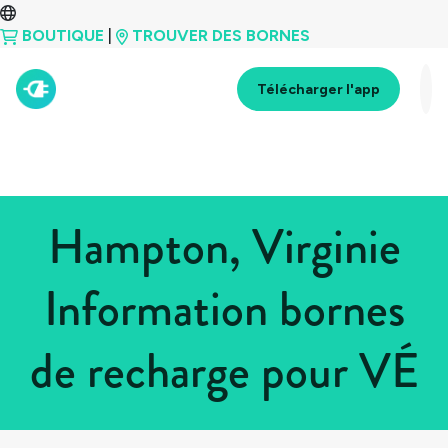
BOUTIQUE
|
TROUVER DES BORNES
Télécharger l'app
Hampton, Virginie
Information bornes
de recharge pour VÉ
Tous les pays
>
États-Unis
>
Virginie
>
Hampton