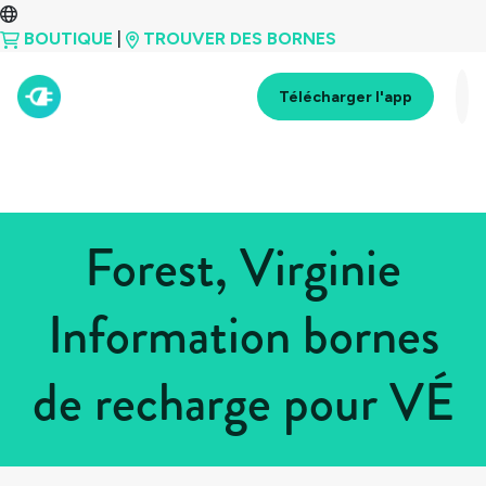
BOUTIQUE
|
TROUVER DES BORNES
Télécharger l'app
Forest, Virginie
Information bornes
de recharge pour VÉ
Tous les pays
>
États-Unis
>
Virginie
>
Forest