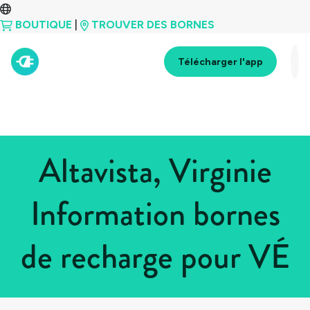
BOUTIQUE
|
TROUVER DES BORNES
Télécharger l'app
Altavista, Virginie
Information bornes
de recharge pour VÉ
Tous les pays
>
États-Unis
>
Virginie
>
Altavista