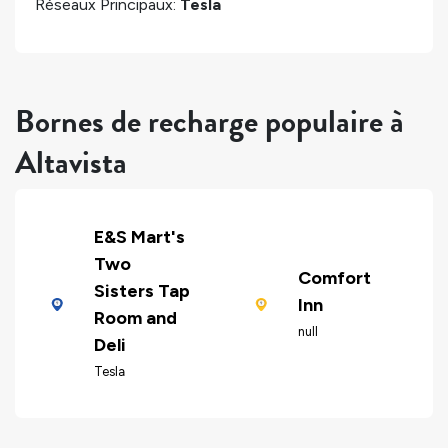
Réseaux Principaux:
Tesla
Bornes de recharge populaire à
Altavista
E&S Mart's
Two
Comfort
Sisters Tap
Inn
Room and
null
Deli
Tesla