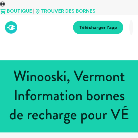
BOUTIQUE
|
TROUVER DES BORNES
Télécharger l'app
Winooski, Vermont
Information bornes
de recharge pour VÉ
Tous les pays
>
États-Unis
>
Vermont
>
Winooski