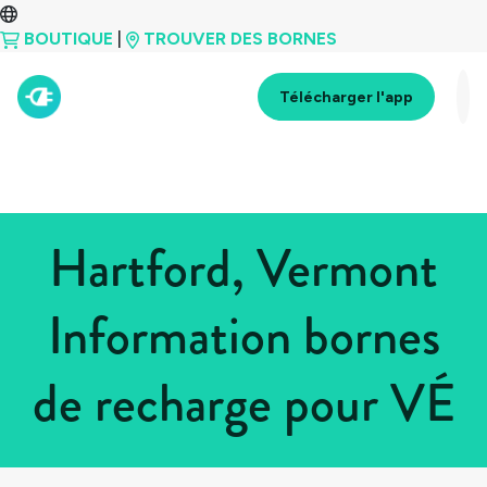
BOUTIQUE
|
TROUVER DES BORNES
Télécharger l'app
Hartford, Vermont
Information bornes
de recharge pour VÉ
Tous les pays
>
États-Unis
>
Vermont
>
Hartford