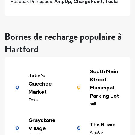
Réseaux Principaux:
AmpUp, ChargePoint, Tesla
Bornes de recharge populaire à
Hartford
South Main
Jake's
Street
Quechee
Municipal
Market
Parking Lot
Tesla
null
Graystone
The Briars
Village
AmpUp