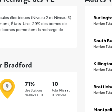
Burlingt
ules électriques (Niveau 2 et Niveau 3)
mont
,
États-Unis
.
29%
des bornes de
Nombre Total
 bornes permettent la recharge de
South Bu
Nombre Tota
r Bradford
Killingto
Nombre Tota
71%
10
Brattleb
des Stations
total
Niveau
Nombre Tota
de
Niveau 3
3
Stations
Montpel