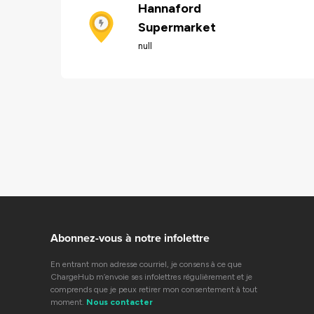
Hannaford
Supermarket
null
Abonnez-vous à notre infolettre
En entrant mon adresse courriel, je consens à ce que
ChargeHub m’envoie ses infolettres régulièrement et je
comprends que je peux retirer mon consentement à tout
moment.
Nous contacter