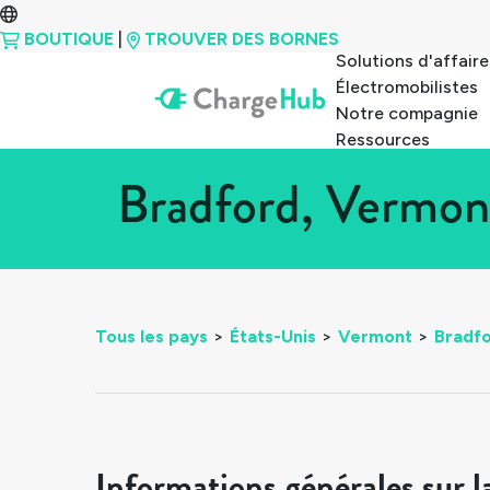
BOUTIQUE
|
TROUVER DES BORNES
Solutions d'affaire
Électromobilistes
Notre compagnie
Ressources
Bradford, Vermon
Tous les pays
>
États-Unis
>
Vermont
>
Bradf
Informations générales sur l