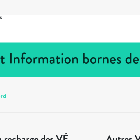
s
t Information bornes de
ord
a recharge des VÉ
Autres V