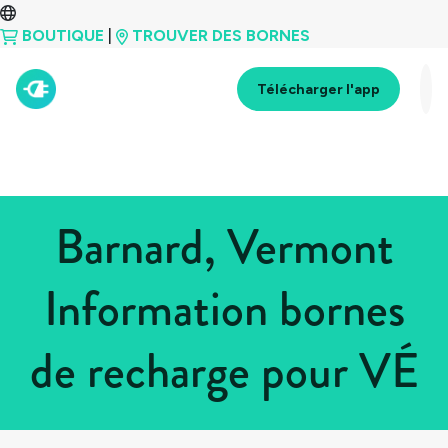
BOUTIQUE
|
TROUVER DES BORNES
Télécharger l'app
Barnard, Vermont
Information bornes
de recharge pour VÉ
Tous les pays
>
États-Unis
>
Vermont
>
Barnard