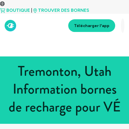
BOUTIQUE
|
TROUVER DES BORNES
Télécharger l'app
Tremonton, Utah
Information bornes
de recharge pour VÉ
Tous les pays
>
États-Unis
>
Utah
>
Tremonton