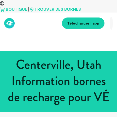
BOUTIQUE
|
TROUVER DES BORNES
Télécharger l'app
Centerville, Utah
Information bornes
de recharge pour VÉ
Tous les pays
>
États-Unis
>
Utah
>
Centerville