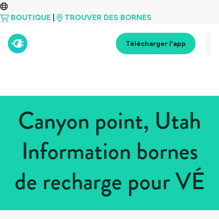
BOUTIQUE
|
TROUVER DES BORNES
Télécharger l'app
Canyon point, Utah
Information bornes
de recharge pour VÉ
Tous les pays
>
États-Unis
>
Utah
>
Canyon point