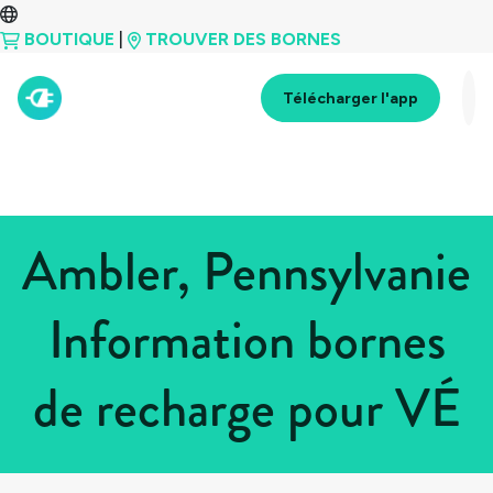
BOUTIQUE
|
TROUVER DES BORNES
Télécharger l'app
Ambler, Pennsylvanie
Information bornes
de recharge pour VÉ
Tous les pays
>
États-Unis
>
Pennsylvanie
>
Ambler