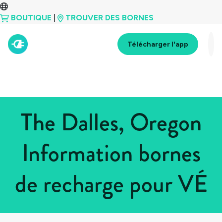
BOUTIQUE
|
TROUVER DES BORNES
Télécharger l'app
The Dalles, Oregon
Information bornes
de recharge pour VÉ
Tous les pays
>
États-Unis
>
Oregon
>
The Dalles