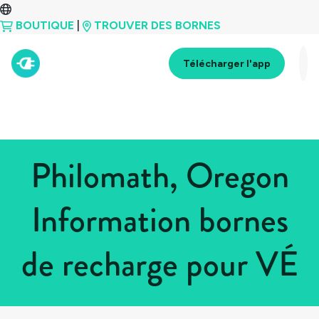
BOUTIQUE
|
TROUVER DES BORNES
Télécharger l'app
Philomath, Oregon
Information bornes
de recharge pour VÉ
Tous les pays
>
États-Unis
>
Oregon
>
Philomath