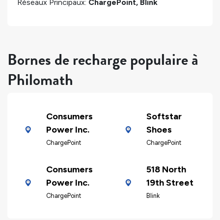
Réseaux Principaux:
ChargePoint, Blink
Bornes de recharge populaire à
Philomath
Consumers
Softstar
Power Inc.
Shoes
ChargePoint
ChargePoint
Consumers
518 North
Power Inc.
19th Street
ChargePoint
Blink