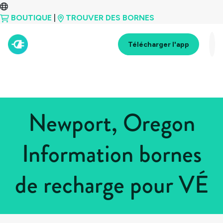
BOUTIQUE
|
TROUVER DES BORNES
Télécharger l'app
Newport, Oregon
Information bornes
de recharge pour VÉ
Tous les pays
>
États-Unis
>
Oregon
>
Newport