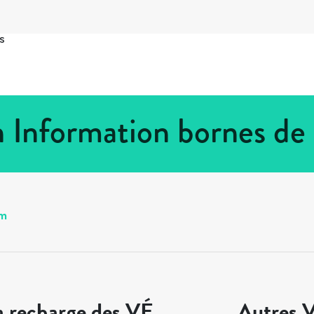
s
Information bornes de
m
a recharge des VÉ
Autres V