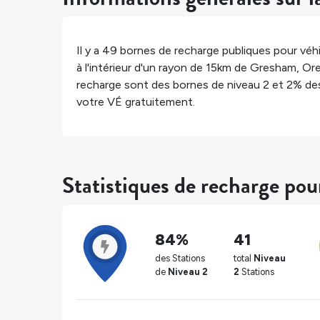
Il y a
49
bornes de recharge publiques pour véhi
à l'intérieur d'un rayon de 15km de
Gresham
,
Or
recharge sont des bornes de niveau 2 et
2%
des
votre VÉ gratuitement.
Statistiques de recharge po
84%
41
des Stations
total
Niveau
de
Niveau 2
2
Stations