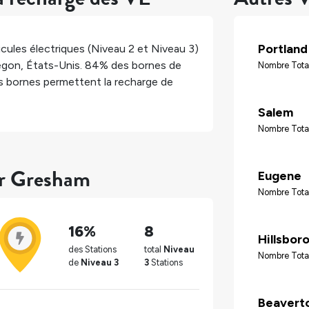
Portland
cules électriques (Niveau 2 et Niveau 3)
egon
,
États-Unis
.
84%
des bornes de
Nombre Tota
 bornes permettent la recharge de
Salem
Nombre Tota
ur Gresham
Eugene
Nombre Tota
16%
8
Hillsbor
des Stations
total
Niveau
Nombre Tota
de
Niveau 3
3
Stations
Beavert