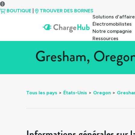
BOUTIQUE
|
TROUVER DES BORNES
Solutions d'affaire
Électromobilistes
Notre compagnie
Ressources
Gresham, Oregon 
Tous les pays
>
États-Unis
>
Oregon
>
Gresha
Informations générales sur l