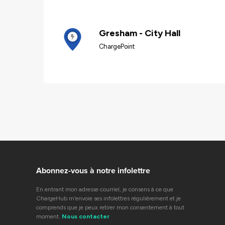
Gresham - City Hall
ChargePoint
Abonnez-vous à notre infolettre
En entrant mon adresse courriel, je consens à ce que
ChargeHub m’envoie ses infolettres régulièrement et je
comprends que je peux retirer mon consentement à tout
moment.
Nous contacter