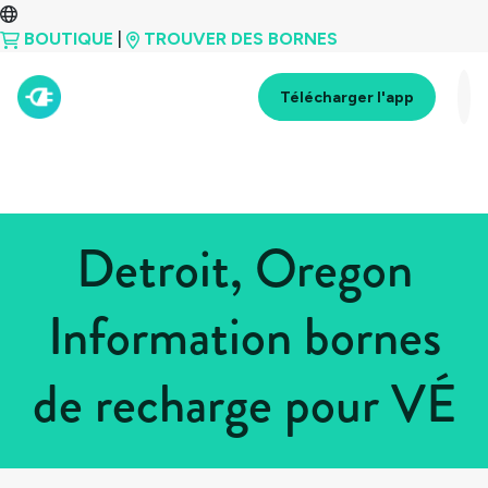
BOUTIQUE
|
TROUVER DES BORNES
Télécharger l'app
Detroit, Oregon
Information bornes
de recharge pour VÉ
Tous les pays
>
États-Unis
>
Oregon
>
Detroit