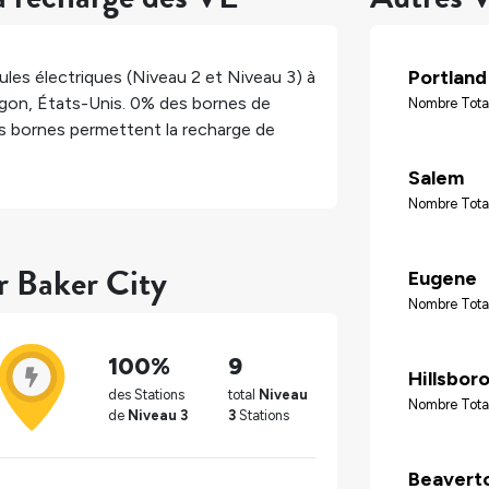
Portland
les électriques (Niveau 2 et Niveau 3) à
gon
,
États-Unis
.
0%
des bornes de
Nombre Tota
 bornes permettent la recharge de
Salem
Nombre Tota
r Baker City
Eugene
Nombre Tota
100%
9
Hillsbor
des Stations
total
Niveau
Nombre Tota
de
Niveau 3
3
Stations
Beavert