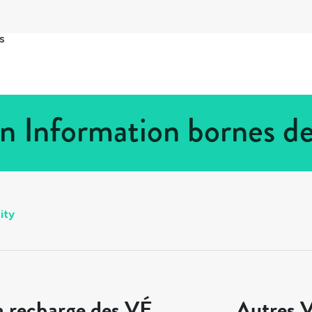
s
n Information bornes d
ity
a recharge des VÉ
Autres V