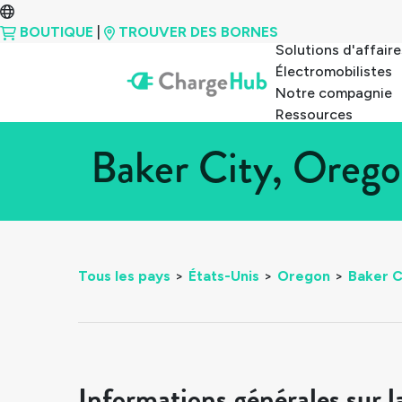
BOUTIQUE
|
TROUVER DES BORNES
Solutions d'affaire
Électromobilistes
Notre compagnie
Ressources
Baker City, Orego
Tous les pays
>
États-Unis
>
Oregon
>
Baker C
Informations générales sur l