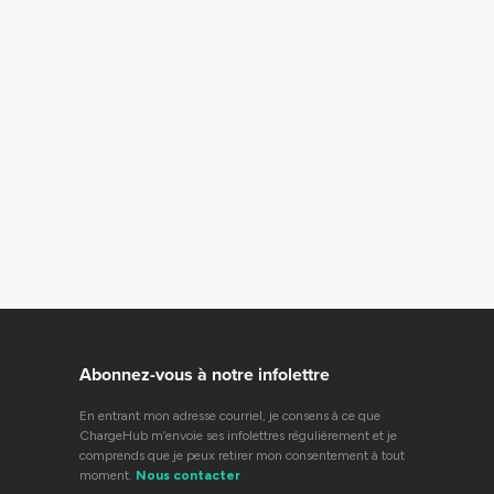
Abonnez-vous à notre infolettre
En entrant mon adresse courriel, je consens à ce que
ChargeHub m’envoie ses infolettres régulièrement et je
comprends que je peux retirer mon consentement à tout
moment.
Nous contacter