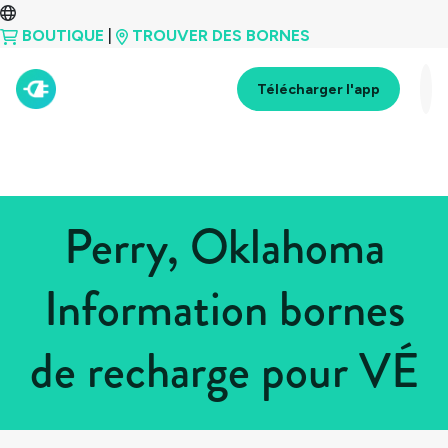
BOUTIQUE
|
TROUVER DES BORNES
Télécharger l'app
Perry, Oklahoma
Information bornes
de recharge pour VÉ
Tous les pays
>
États-Unis
>
Oklahoma
>
Perry