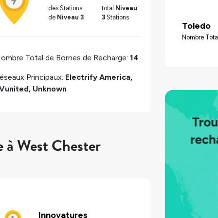
des Stations
total
Niveau
de
Niveau 3
3
Stations
Toledo
Nombre Total
ombre Total de Bornes de Recharge:
14
éseaux Principaux:
Electrify America,
Vunited, Unknown
e à West Chester
Innovatures