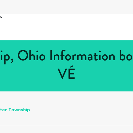
s
p, Ohio Information bo
VÉ
ter Township