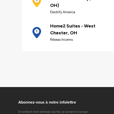
OH)
Electrify America
Home2 Suites - West
Chester, OH
Réseau Inconnu
Abonnez-vous à notre infolettre
En entrant mon adresse courriel, je consens à ce que