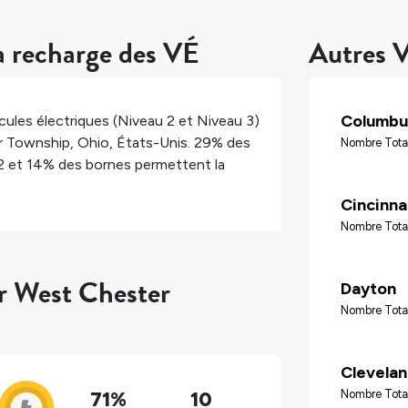
a recharge des VÉ
Autres V
Columbu
ules électriques (Niveau 2 et Niveau 3)
r Township
,
Ohio
,
États-Unis
.
29%
des
Nombre Tota
2 et
14%
des bornes permettent la
Cincinna
Nombre Tota
ur West Chester
Dayton
Nombre Tota
Clevela
71%
10
Nombre Tota