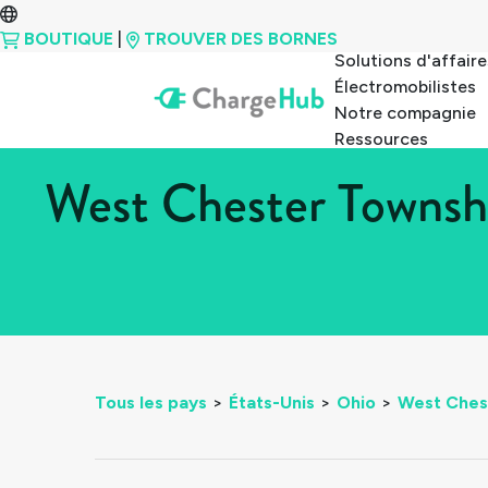
BOUTIQUE
|
TROUVER DES BORNES
Solutions d'affaire
Électromobilistes
Notre compagnie
Ressources
West Chester Townshi
Tous les pays
>
États-Unis
>
Ohio
>
West Ches