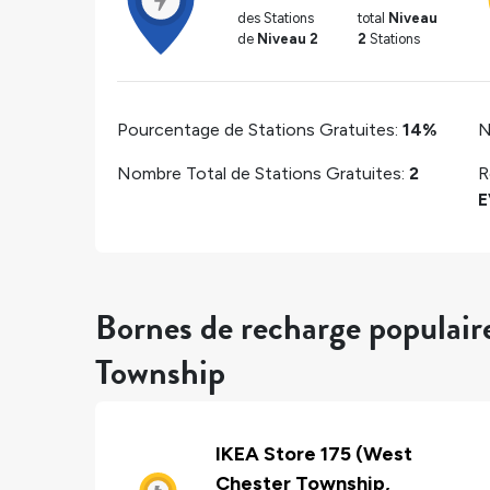
des Stations
total
Niveau
de
Niveau 2
2
Stations
Pourcentage de Stations Gratuites:
14%
N
Nombre Total de Stations Gratuites:
2
R
E
Bornes de recharge populair
Township
IKEA Store 175 (West
Chester Township,