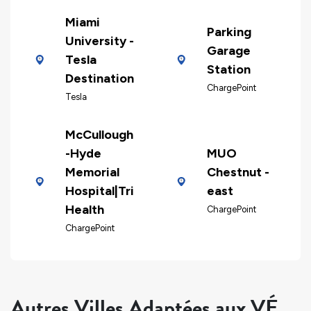
Miami
Parking
University -
Garage
Tesla
Station
Destination
ChargePoint
Tesla
McCullough
-Hyde
MUO
Memorial
Chestnut -
Hospital|Tri
east
Health
ChargePoint
ChargePoint
Autres Villes Adaptées aux VÉ