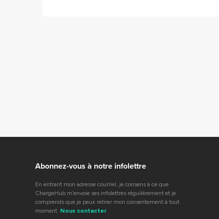
Abonnez-vous à notre infolettre
En entrant mon adresse courriel, je consens à ce que
ChargeHub m’envoie ses infolettres régulièrement et je
comprends que je peux retirer mon consentement à tout
moment.
Nous contacter