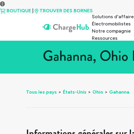
BOUTIQUE
|
TROUVER DES BORNES
Solutions d'affaire
Électromobilistes
Notre compagnie
Ressources
Gahanna, Ohio 
Tous les pays
>
États-Unis
>
Ohio
>
Gahanna
Informations générales sur l