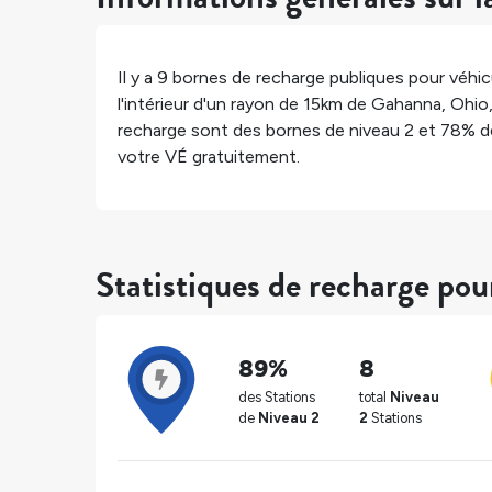
Il y a
9
bornes de recharge publiques pour véhicu
l'intérieur d'un rayon de 15km de
Gahanna
,
Ohio
recharge sont des bornes de niveau 2 et
78%
d
votre VÉ gratuitement.
Statistiques de recharge po
89%
8
des Stations
total
Niveau
de
Niveau 2
2
Stations