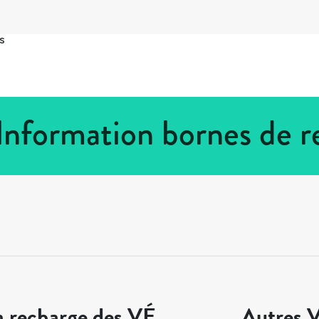
s
Information bornes de r
a recharge des VÉ
Autres V