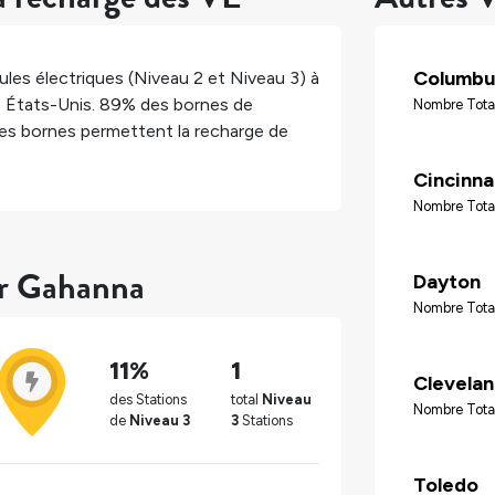
Columbu
les électriques (Niveau 2 et Niveau 3) à
,
États-Unis
.
89%
des bornes de
Nombre Tota
es bornes permettent la recharge de
Cincinna
Nombre Tota
ur Gahanna
Dayton
Nombre Tota
11%
1
Clevela
des Stations
total
Niveau
Nombre Tota
de
Niveau 3
3
Stations
Toledo