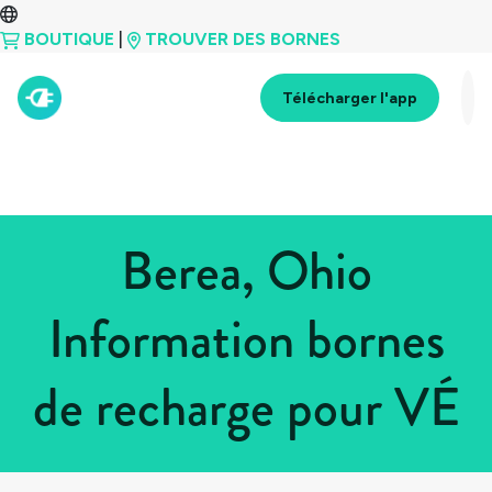
BOUTIQUE
|
TROUVER DES BORNES
Télécharger l'app
Berea, Ohio
Information bornes
de recharge pour VÉ
Tous les pays
>
États-Unis
>
Ohio
>
Berea