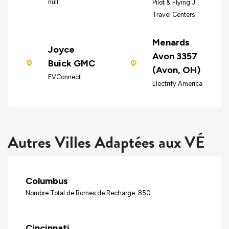
null
Pilot & Flying J
Travel Centers
Menards
Joyce
Avon 3357
Buick GMC
(Avon, OH)
EVConnect
Electrify America
Autres Villes Adaptées aux VÉ
Columbus
Nombre Total de Bornes de Recharge: 850
Cincinnati