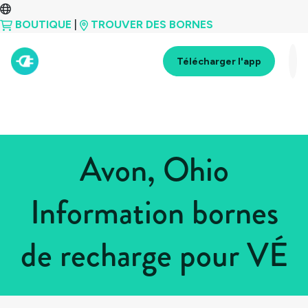
BOUTIQUE
|
TROUVER DES BORNES
Télécharger l'app
Avon, Ohio
Information bornes
de recharge pour VÉ
Tous les pays
>
États-Unis
>
Ohio
>
Avon