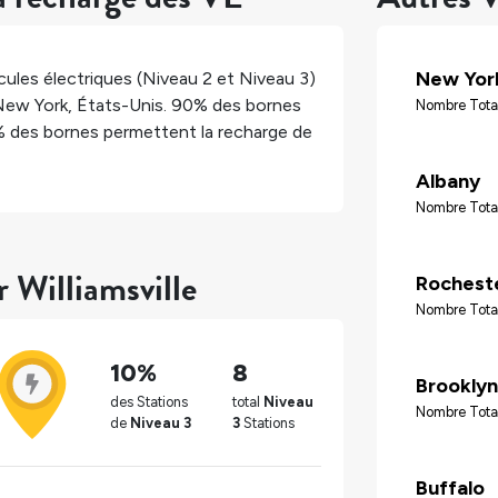
New Yor
ules électriques (Niveau 2 et Niveau 3)
New York
,
États-Unis
.
90%
des bornes
Nombre Tota
%
des bornes permettent la recharge de
Albany
Nombre Tota
r Williamsville
Rochest
Nombre Tota
10%
8
Brooklyn
des Stations
total
Niveau
Nombre Tota
de
Niveau 3
3
Stations
Buffalo