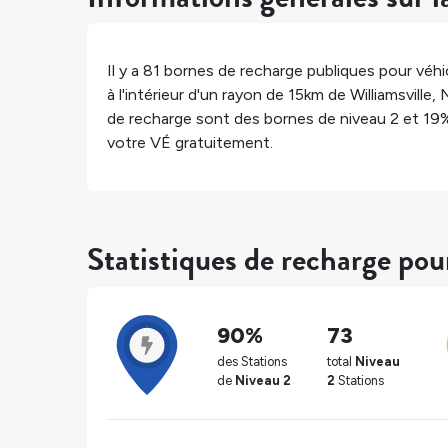
Il y a
81
bornes de recharge publiques pour véhic
à l'intérieur d'un rayon de 15km de
Williamsville
,
de recharge sont des bornes de niveau 2 et
19
votre VÉ gratuitement.
Statistiques de recharge pou
90%
73
des Stations
total
Niveau
de
Niveau 2
2
Stations