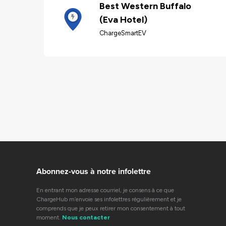
Best Western Buffalo
(Eva Hotel)
ChargeSmartEV
Abonnez-vous à notre infolettre
En entrant mon adresse courriel, je consens à ce que
ChargeHub m’envoie ses infolettres régulièrement et je
comprends que je peux retirer mon consentement à tout
moment.
Nous contacter