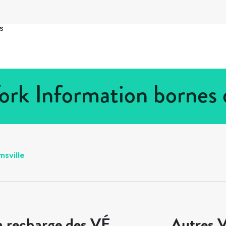
s
York Information bornes
msville
a recharge des VÉ
Autres V