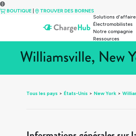
BOUTIQUE
|
TROUVER DES BORNES
Solutions d'affaire
Électromobilistes
Notre compagnie
Ressources
Williamsville, New 
Tous les pays
>
États-Unis
>
New York
>
Willia
Informations générales sur l