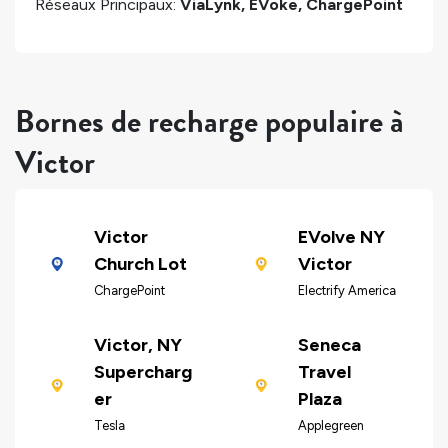
Réseaux Principaux:
ViaLynk, EVoke, ChargePoint
Bornes de recharge populaire à
Victor
Victor
EVolve NY
Church Lot
Victor
ChargePoint
Electrify America
Victor, NY
Seneca
Supercharg
Travel
er
Plaza
Tesla
Applegreen