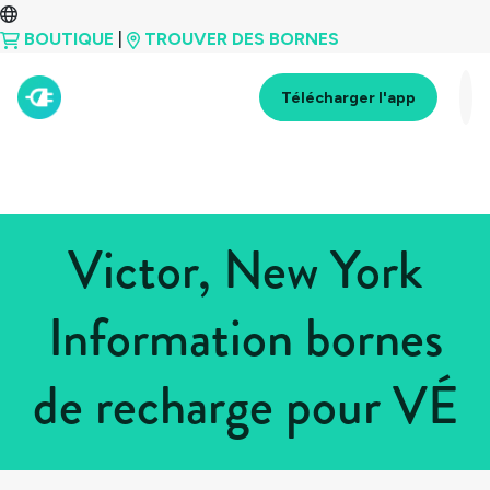
BOUTIQUE
|
TROUVER DES BORNES
Télécharger l'app
Victor, New York
Information bornes
de recharge pour VÉ
Tous les pays
>
États-Unis
>
New York
>
Victor