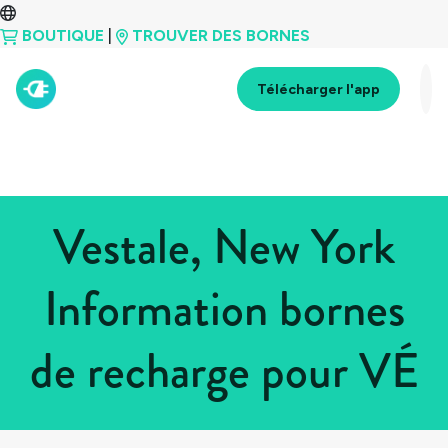
BOUTIQUE
|
TROUVER DES BORNES
Télécharger l'app
Vestale, New York
Information bornes
de recharge pour VÉ
Tous les pays
>
États-Unis
>
New York
>
Vestale