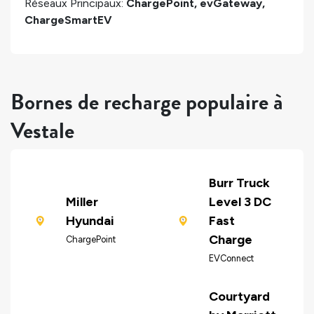
Réseaux Principaux:
ChargePoint, evGateway,
ChargeSmartEV
Bornes de recharge populaire à
Vestale
Burr Truck
Miller
Level 3 DC
Hyundai
Fast
Charge
ChargePoint
EVConnect
Courtyard