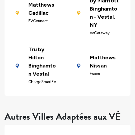
by Marriott
Matthews
Binghamto
Cadillac
n - Vestal,
EVConnect
NY
evGateway
Tru by
Hilton
Matthews
Binghamto
Nissan
n Vestal
Espen
ChargeSmartEV
Autres Villes Adaptées aux VÉ