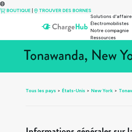
BOUTIQUE
|
TROUVER DES BORNES
Solutions d'affaire
Électromobilistes
Notre compagnie
Ressources
Tonawanda, New Yor
Tous les pays
>
États-Unis
>
New York
>
Tona
Informations générales sur l