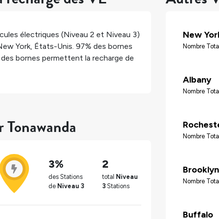
New Yor
ules électriques (Niveau 2 et Niveau 3)
New York
,
États-Unis
.
97%
des bornes
Nombre Tota
des bornes permettent la recharge de
Albany
Nombre Tota
ur Tonawanda
Rochest
Nombre Tota
3%
2
Brooklyn
des Stations
total
Niveau
Nombre Tota
de
Niveau 3
3
Stations
Buffalo