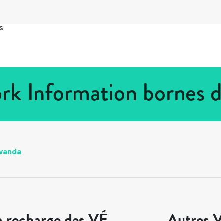
s
k Information bornes 
wanda
a recharge des VÉ
Autres V