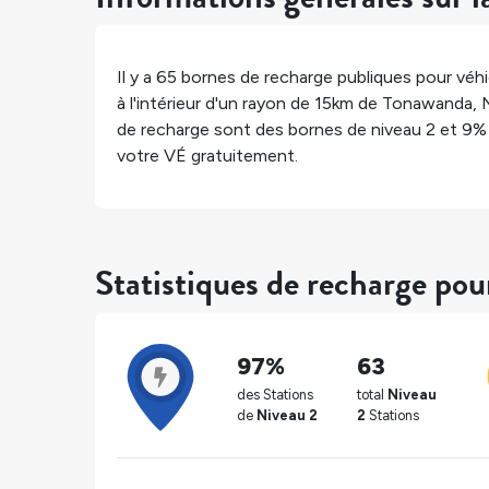
Il y a
65
bornes de recharge publiques pour véhic
à l'intérieur d'un rayon de 15km de
Tonawanda
,
de recharge sont des bornes de niveau 2 et
9%
votre VÉ gratuitement.
Statistiques de recharge po
97%
63
des Stations
total
Niveau
de
Niveau 2
2
Stations