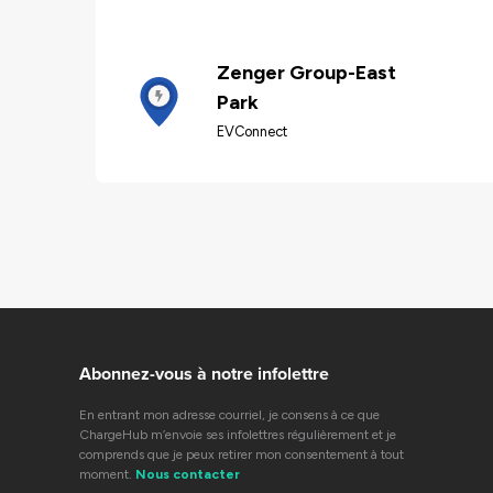
Zenger Group-East
Park
EVConnect
Abonnez-vous à notre infolettre
En entrant mon adresse courriel, je consens à ce que
ChargeHub m’envoie ses infolettres régulièrement et je
comprends que je peux retirer mon consentement à tout
moment.
Nous contacter