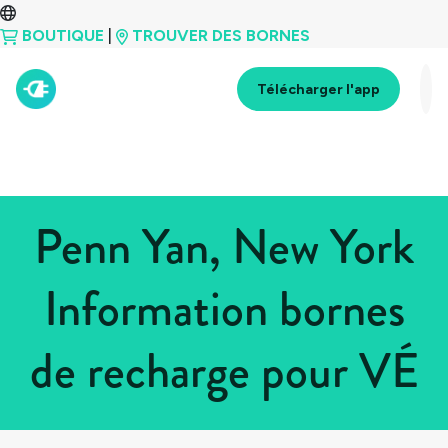
BOUTIQUE
|
TROUVER DES BORNES
Télécharger l'app
Penn Yan, New York
Information bornes
de recharge pour VÉ
Tous les pays
>
États-Unis
>
New York
>
Penn Yan