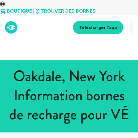
BOUTIQUE
|
TROUVER DES BORNES
Télécharger l'app
Oakdale, New York
Information bornes
de recharge pour VÉ
Tous les pays
>
États-Unis
>
New York
>
Oakdale