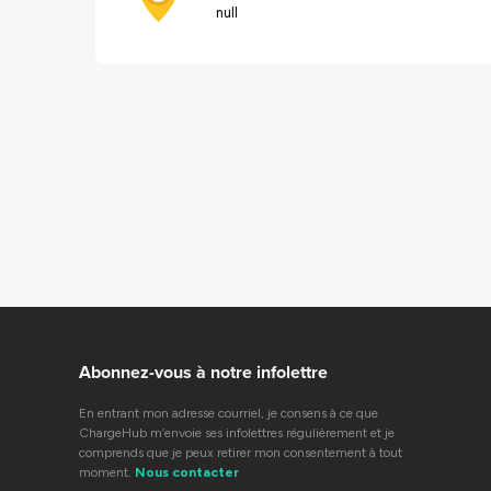
null
Abonnez-vous à notre infolettre
En entrant mon adresse courriel, je consens à ce que
ChargeHub m’envoie ses infolettres régulièrement et je
comprends que je peux retirer mon consentement à tout
moment.
Nous contacter