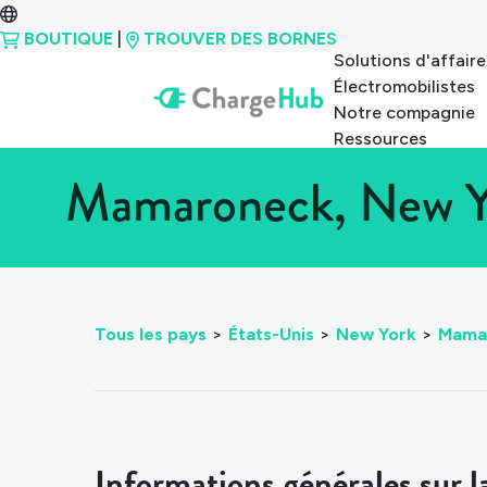
BOUTIQUE
|
TROUVER DES BORNES
Solutions d'affaire
Électromobilistes
Notre compagnie
Ressources
Mamaroneck, New Yo
Tous les pays
>
États-Unis
>
New York
>
Mama
Informations générales sur l