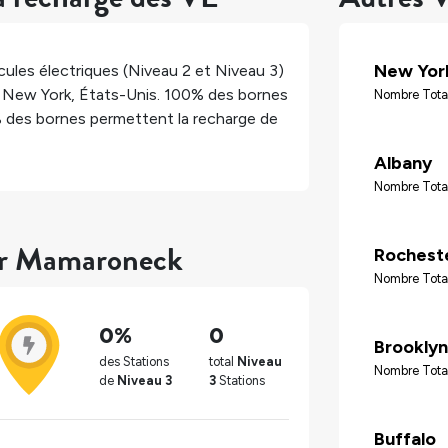
New Yor
ules électriques (Niveau 2 et Niveau 3)
,
New York
,
États-Unis
.
100%
des bornes
Nombre Tota
%
des bornes permettent la recharge de
Albany
Nombre Tota
our Mamaroneck
Rochest
Nombre Tota
0%
0
Brooklyn
des Stations
total
Niveau
Nombre Tota
de
Niveau 3
3
Stations
Buffalo