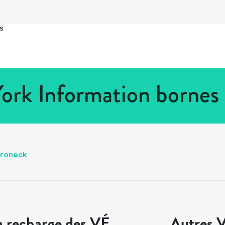
s
rk Information bornes 
roneck
a recharge des VÉ
Autres V