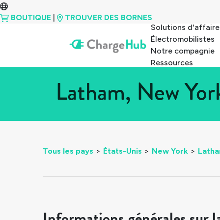
BOUTIQUE
|
TROUVER DES BORNES
Solutions d'affaire
Électromobilistes
Notre compagnie
Ressources
Latham, New York
Tous les pays
>
États-Unis
>
New York
>
Lath
Informations générales sur l