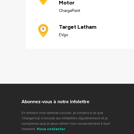
Motor
ChargePoint
Target Latham
EVgo
Abonnez-vous à notre infolettre
En entrant mon adresse courriel, je consens à ce que
ChargeHub m’envoie ses infolettres régulièrement et je
comprends que je peux retirer mon consentement à tout
moment.
Nous contacter