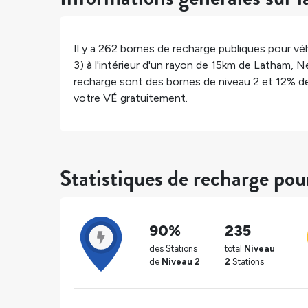
Il y a
262
bornes de recharge publiques pour véh
3) à l'intérieur d'un rayon de 15km de
Latham
,
N
recharge sont des bornes de niveau 2 et
12%
de
votre VÉ gratuitement.
Statistiques de recharge po
90%
235
des Stations
total
Niveau
de
Niveau 2
2
Stations