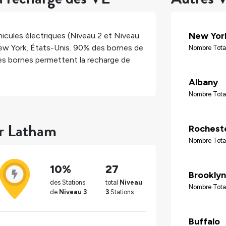
New Yor
icules électriques (Niveau 2 et Niveau
ew York
,
États-Unis
.
90%
des bornes de
Nombre Tota
s bornes permettent la recharge de
Albany
Nombre Tota
ur Latham
Rochest
Nombre Tota
10%
27
Brooklyn
des Stations
total
Niveau
Nombre Tota
de
Niveau 3
3
Stations
Buffalo