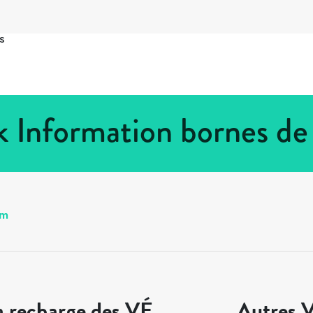
s
 Information bornes de
am
a recharge des VÉ
Autres V