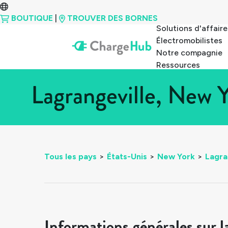
BOUTIQUE
|
TROUVER DES BORNES
Solutions d'affaire
Électromobilistes
Notre compagnie
Ressources
Lagrangeville, New 
Tous les pays
>
États-Unis
>
New York
>
Lagra
Informations générales sur l