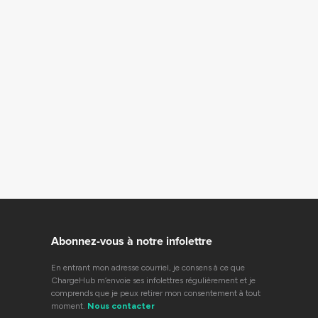
Abonnez-vous à notre infolettre
En entrant mon adresse courriel, je consens à ce que
ChargeHub m’envoie ses infolettres régulièrement et je
comprends que je peux retirer mon consentement à tout
moment.
Nous contacter