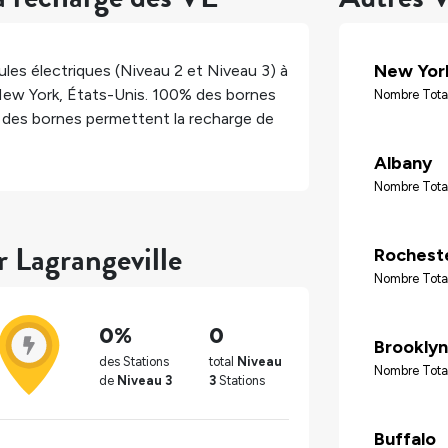
New Yor
les électriques (Niveau 2 et Niveau 3) à
ew York
,
États-Unis
.
100%
des bornes
Nombre Tota
des bornes permettent la recharge de
Albany
Nombre Tota
r Lagrangeville
Rochest
Nombre Tota
0%
0
Brooklyn
des Stations
total
Niveau
Nombre Tota
de
Niveau 3
3
Stations
Buffalo