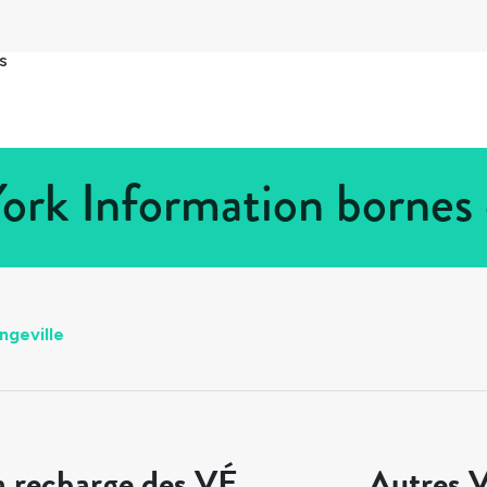
s
York Information bornes
ngeville
a recharge des VÉ
Autres V