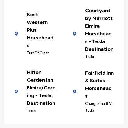
Courtyard
Best
by Marriott
Western
Elmira
Plus
Horsehead
Horsehead
s - Tesla
s
Destination
TurnOnGreen
Tesla
Hilton
Fairfield Inn
Garden Inn
& Suites -
Elmira/Corn
Horsehead
ing - Tesla
s
Destination
ChargeSmartEV,
Tesla
Tesla