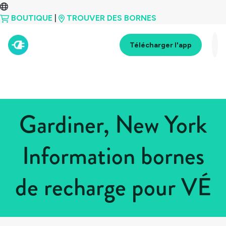
BOUTIQUE
|
TROUVER DES BORNES
Télécharger l'app
Gardiner, New York
Information bornes
de recharge pour VÉ
Tous les pays
>
États-Unis
>
New York
>
Gardiner