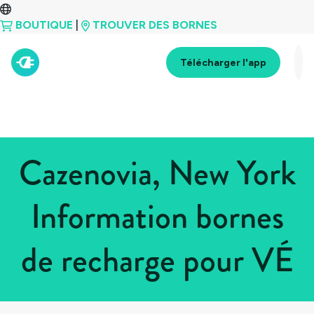
BOUTIQUE
|
TROUVER DES BORNES
Télécharger l'app
Cazenovia, New York
Information bornes
de recharge pour VÉ
Tous les pays
>
États-Unis
>
New York
>
Cazenovia