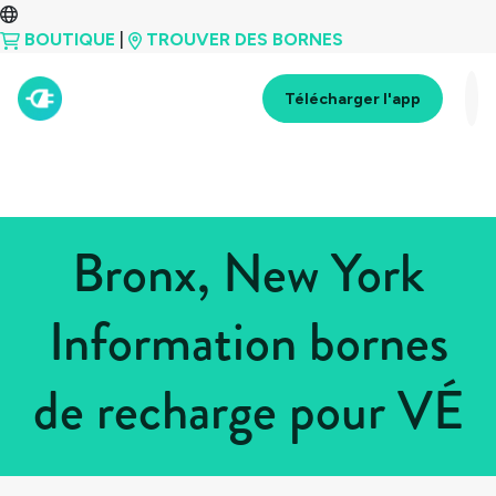
BOUTIQUE
|
TROUVER DES BORNES
Télécharger l'app
Bronx, New York
Information bornes
de recharge pour VÉ
Tous les pays
>
États-Unis
>
New York
>
Bronx