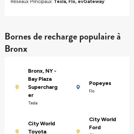
Réseaux Principaux:
Tesla, Flo, evGateway
Bornes de recharge populaire à
Bronx
Bronx, NY -
Bay Plaza
Popeyes
Supercharg
Flo
er
Tesla
City World
City World
Ford
Toyota