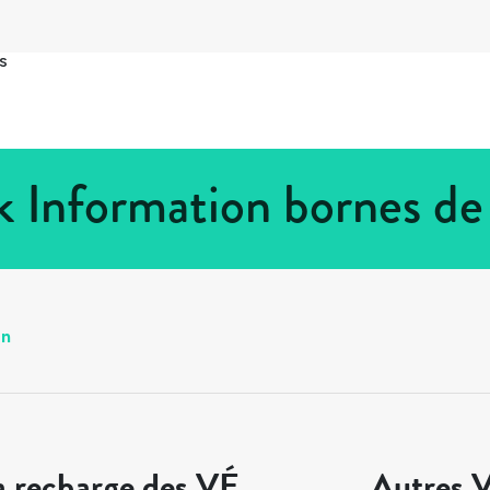
s
 Information bornes de
rn
a recharge des VÉ
Autres V