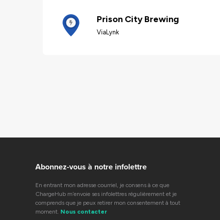
Prison City Brewing
ViaLynk
Abonnez-vous à notre infolettre
En entrant mon adresse courriel, je consens à ce que
ChargeHub m’envoie ses infolettres régulièrement et je
comprends que je peux retirer mon consentement à tout
moment.
Nous contacter