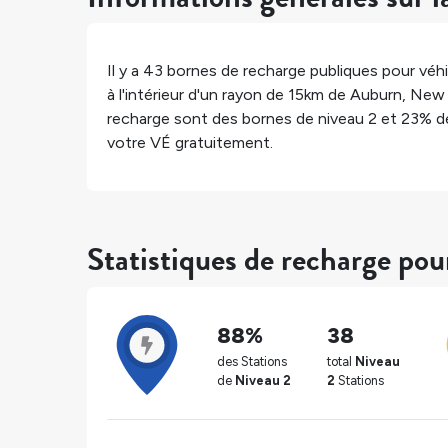
Il y a
43
bornes de recharge publiques pour véhi
à l'intérieur d'un rayon de 15km de
Auburn
,
New 
recharge sont des bornes de niveau 2 et
23%
de
votre VÉ gratuitement.
Statistiques de recharge po
88%
38
des Stations
total
Niveau
de
Niveau 2
2
Stations