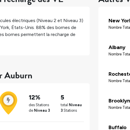
New Yor
cules électriques (Niveau 2 et Niveau 3)
York
,
États-Unis
.
88%
des bornes de
Nombre Tota
s bornes permettent la recharge de
Albany
Nombre Tota
ur Auburn
Rochest
Nombre Tota
12%
5
Brooklyn
des Stations
total
Niveau
Nombre Tota
de
Niveau 3
3
Stations
Buffalo