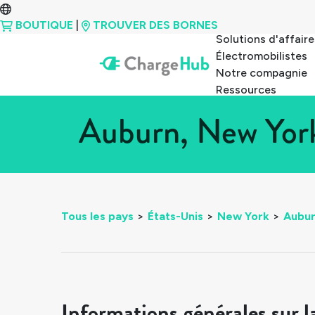
BOUTIQUE
|
TROUVER DES BORNES
Solutions d'affaire
Électromobilistes
Notre compagnie
Ressources
Auburn, New York
Tous les pays
>
États-Unis
>
New York
>
Aubu
Informations générales sur l