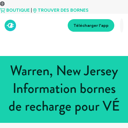
BOUTIQUE
|
TROUVER DES BORNES
Télécharger l'app
Warren, New Jersey
Information bornes
de recharge pour VÉ
Tous les pays
>
États-Unis
>
New Jersey
>
Warren