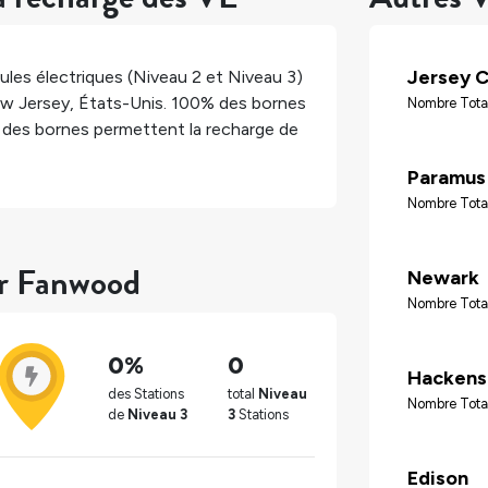
Jersey C
les électriques (Niveau 2 et Niveau 3)
w Jersey
,
États-Unis
.
100%
des bornes
Nombre Tota
des bornes permettent la recharge de
Paramus
Nombre Tota
ur Fanwood
Newark
Nombre Total
0%
0
Hackens
des Stations
total
Niveau
Nombre Total
de
Niveau 3
3
Stations
Edison