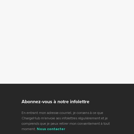
Abonnez-vous à notre infolettre
En entrant mon adresse courriel, je consens à ce que
ChargeHub m’envoie ses infolettres régulièrement et je
comprends que je peux retirer mon consentement à tout
moment.
Nous contacter