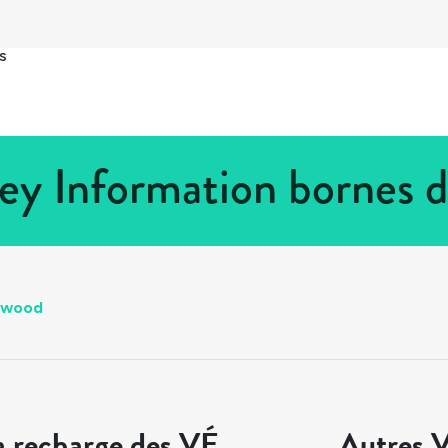
s
ey Information bornes d
nwood
a recharge des VÉ
Autres V