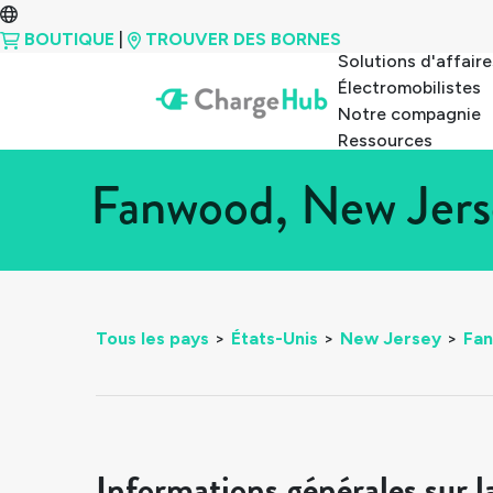
BOUTIQUE
|
TROUVER DES BORNES
Solutions d'affaire
Électromobilistes
Notre compagnie
Ressources
Fanwood, New Jers
Tous les pays
>
États-Unis
>
New Jersey
>
Fa
Informations générales sur l