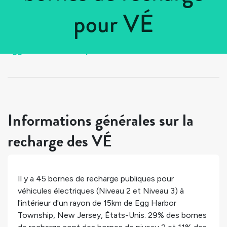
pour VÉ
Tous les pays
>
États-Unis
>
New Jersey
>
Egg Harbor Township
Informations générales sur la
recharge des VÉ
Il y a
45
bornes de recharge publiques pour
véhicules électriques (Niveau 2 et Niveau 3) à
l'intérieur d'un rayon de 15km de
Egg Harbor
Township
,
New Jersey
,
États-Unis
.
29%
des bornes