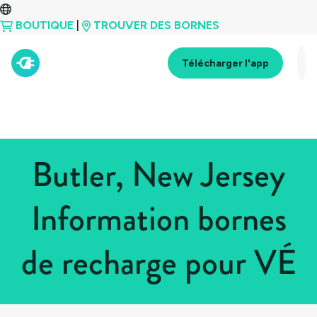
BOUTIQUE
|
TROUVER DES BORNES
Télécharger l'app
Butler, New Jersey
Information bornes
de recharge pour VÉ
Tous les pays
>
États-Unis
>
New Jersey
>
Butler