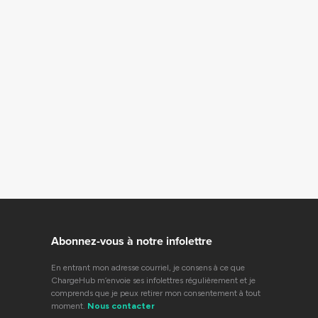
Abonnez-vous à notre infolettre
En entrant mon adresse courriel, je consens à ce que
ChargeHub m’envoie ses infolettres régulièrement et je
comprends que je peux retirer mon consentement à tout
moment.
Nous contacter