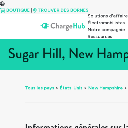
BOUTIQUE
|
TROUVER DES BORNES
Solutions d'affaire
Électromobilistes
Notre compagnie
Ressources
Sugar Hill, New Hamp
Tous les pays
>
États-Unis
>
New Hampshire
>
Informations générales sur l