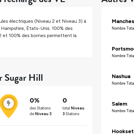
Manches
les électriques (Niveau 2 et Niveau 3) à
Hampshire
,
États-Unis
.
100%
des
Nombre Tota
2 et
100%
des bornes permettent la
Portsmo
Nombre Tota
r Sugar Hill
Nashua
Nombre Tota
0%
0
Salem
des Stations
total
Niveau
Nombre Tota
de
Niveau 3
3
Stations
Hookset