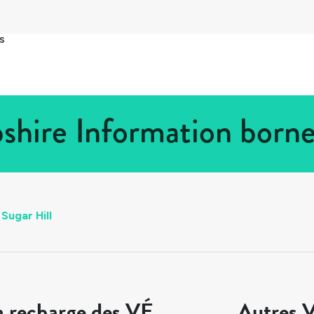
s
shire Information borne
Sugar Hill
a recharge des VÉ
Autres V