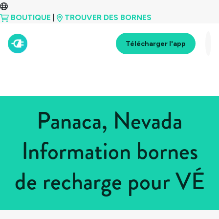
BOUTIQUE
|
TROUVER DES BORNES
Télécharger l'app
Panaca, Nevada
Information bornes
de recharge pour VÉ
Tous les pays
>
États-Unis
>
Nevada
>
Panaca