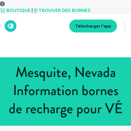
BOUTIQUE
|
TROUVER DES BORNES
Télécharger l'app
Mesquite, Nevada
Information bornes
de recharge pour VÉ
Tous les pays
>
États-Unis
>
Nevada
>
Mesquite