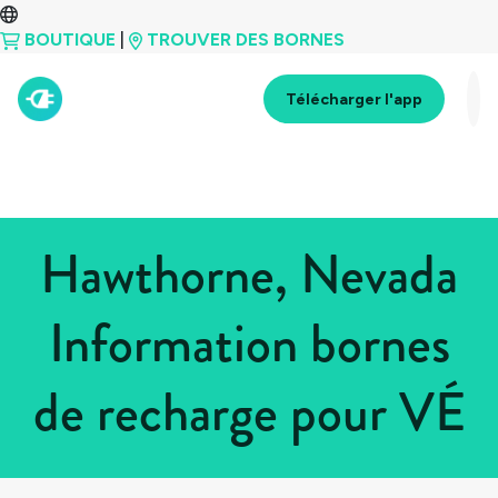
BOUTIQUE
|
TROUVER DES BORNES
Télécharger l'app
Hawthorne, Nevada
Information bornes
de recharge pour VÉ
Tous les pays
>
États-Unis
>
Nevada
>
Hawthorne