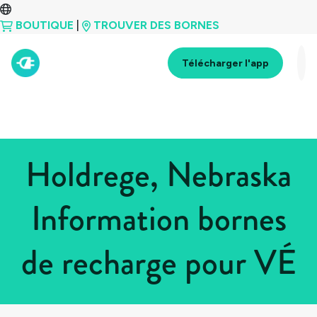
BOUTIQUE
|
TROUVER DES BORNES
Télécharger l'app
Holdrege, Nebraska
Information bornes
de recharge pour VÉ
Tous les pays
>
États-Unis
>
Nebraska
>
Holdrege