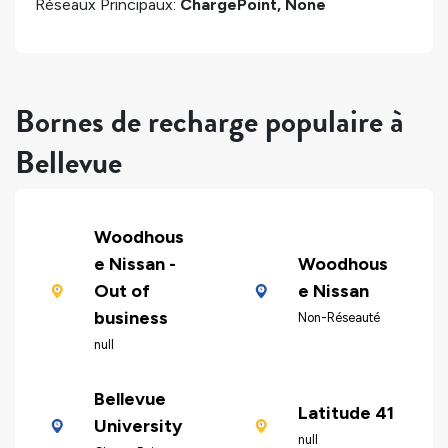
Réseaux Principaux:
ChargePoint, None
Bornes de recharge populaire à
Bellevue
Woodhous
e Nissan -
Woodhous
Out of
e Nissan
business
Non-Réseauté
null
Bellevue
Latitude 41
University
null