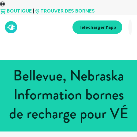
BOUTIQUE
|
TROUVER DES BORNES
Télécharger l'app
Bellevue, Nebraska
Information bornes
de recharge pour VÉ
Tous les pays
>
États-Unis
>
Nebraska
>
Bellevue