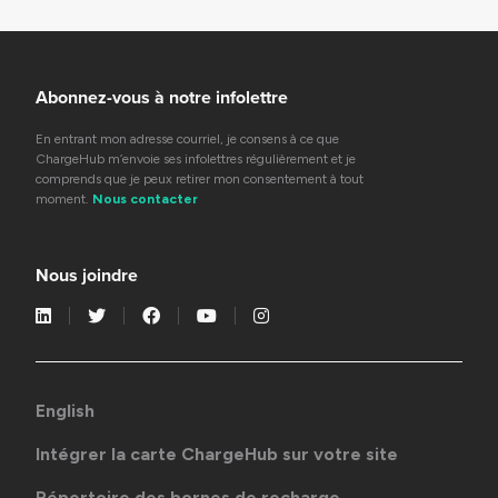
Abonnez-vous à notre infolettre
En entrant mon adresse courriel, je consens à ce que
ChargeHub m’envoie ses infolettres régulièrement et je
comprends que je peux retirer mon consentement à tout
moment.
Nous contacter
Nous joindre
English
Intégrer la carte ChargeHub sur votre site
Répertoire des bornes de recharge