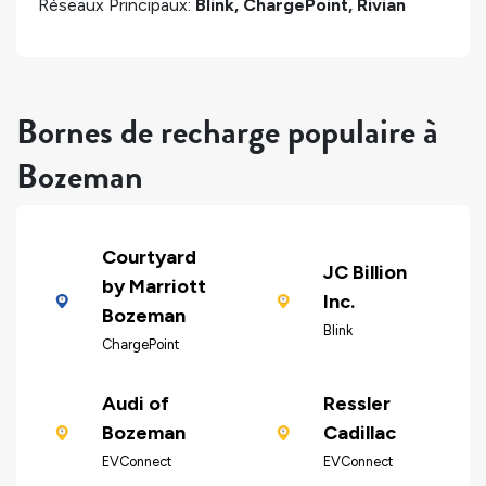
Réseaux Principaux:
Blink, ChargePoint, Rivian
Bornes de recharge populaire à
Bozeman
Courtyard
JC Billion
by Marriott
Inc.
Bozeman
Blink
ChargePoint
Audi of
Ressler
Bozeman
Cadillac
EVConnect
EVConnect