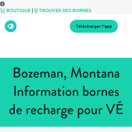
BOUTIQUE
|
TROUVER DES BORNES
Télécharger l'app
Bozeman, Montana
Information bornes
de recharge pour VÉ
Tous les pays
>
États-Unis
>
Montana
>
Bozeman