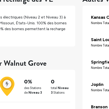
Kansas C
s électriques (Niveau 2 et Niveau 3) à
Missouri
,
États-Unis
.
100%
des bornes
Nombre Total
0%
des bornes permettent la recharge
Saint Lo
Nombre Tota
ur Walnut Grove
Springfi
Nombre Total
0%
0
Joplin
des Stations
total
Niveau
Nombre Tota
de
Niveau 3
3
Stations
Branson