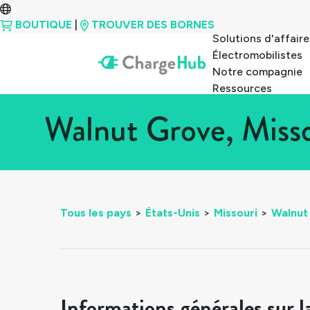
BOUTIQUE
|
TROUVER DES BORNES
Solutions d'affaire
Électromobilistes
Notre compagnie
Ressources
Walnut Grove, Misso
Tous les pays
>
États-Unis
>
Missouri
>
Walnut
Informations générales sur l