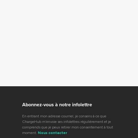
Abonnez-vous à notre infolettre
En entrant mon adresse courriel, je consens à ce que
ChargeHub m’envoie ses infolettres régulièrement et je
comprends que je peux retirer mon consentement à tout
moment.
Nous contacter