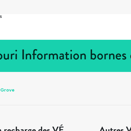
s
uri Information bornes
 Grove
a recharge des VÉ
Autres V