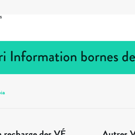
s
i Information bornes d
ia
a recharge des VÉ
Autres V