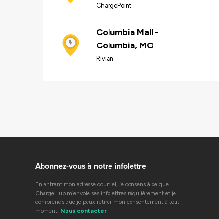
ChargePoint
Columbia Mall -
Columbia, MO
Rivian
Abonnez-vous à notre infolettre
En entrant mon adresse courriel, je consens à ce que
ChargeHub m’envoie ses infolettres régulièrement et je
comprends que je peux retirer mon consentement à tout
moment.
Nous contacter