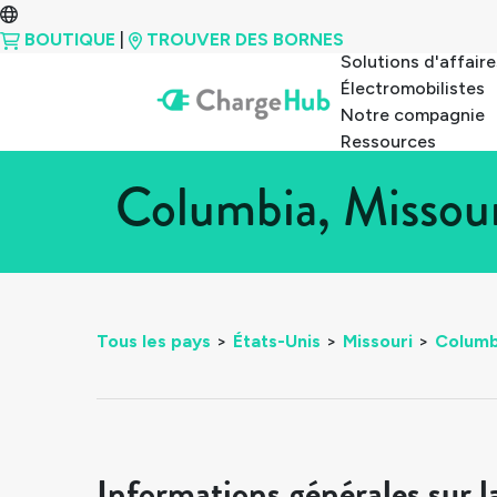
BOUTIQUE
|
TROUVER DES BORNES
Solutions d'affaire
Électromobilistes
Notre compagnie
Ressources
Columbia, Missour
Tous les pays
>
États-Unis
>
Missouri
>
Columb
Informations générales sur l