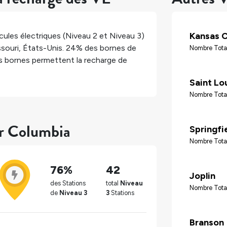
Kansas C
ules électriques (Niveau 2 et Niveau 3)
souri
,
États-Unis
.
24%
des bornes de
Nombre Total
 bornes permettent la recharge de
Saint Lo
Nombre Tota
ur Columbia
Springfi
Nombre Total
76%
42
Joplin
des Stations
total
Niveau
Nombre Tota
de
Niveau 3
3
Stations
Branson